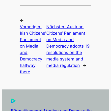
←
Vorheriger:
Nächster:
Austrian
Irish Citizens’
Citizens‘ Parliament
Parliament
on Media and
on Media
Democracy adopts 19
and
resolutions on the
Democracy
media system and
halfway
media regulation
→
there
Bürger*innenrat Medien und Demokratie